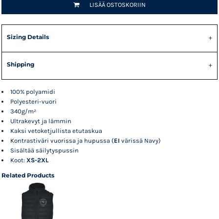
LISÄÄ OSTOSKORIIN
Sizing Details
Shipping
100% polyamidi
Polyesteri-vuori
340g/m²
Ultrakevyt ja lämmin
Kaksi vetoketjullista etutaskua
Kontrastiväri vuorissa ja hupussa (
EI
värissä Navy)
Sisältää säilytyspussin
Koot:
XS-2XL
Related Products