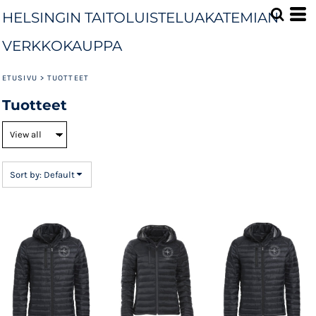
Default
HELSINGIN TAITOLUISTELUAKATEMIAN
Price: Lowest First
VERKKOKAUPPA
Price: Highest First
ETUSIVU
>
TUOTTEET
Date Added
Tuotteet
Sort by: Default