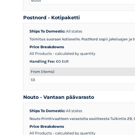
120.01
Postnord - Kotipaketti
Ships To Domestic:
All states
Toimitus suoraan kotiovelle. PostNord sopii jakeluajan ja t
Price Breakdowns
All Products
- calculated by quantity
Handling Fee:
€0 EUR
From (Items)
1.0
Nouto - Vantaan päävarasto
Ships To Domestic:
All states
Nouto Printtivaatteen varastolta osoitteesta Tulkintie 29
Price Breakdowns
All Products
- calculated by quantity