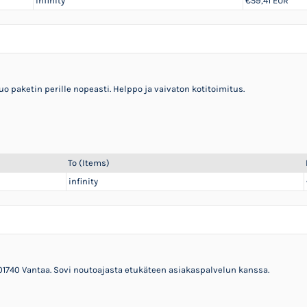
infinity
€59,41 EUR
uo paketin perille nopeasti. Helppo ja vaivaton kotitoimitus.
To (Items)
infinity
, 01740 Vantaa. Sovi noutoajasta etukäteen asiakaspalvelun kanssa.