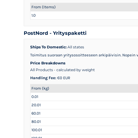
From (Items)
1.0
PostNord - Yrityspaketti
Ships To Domestic:
All states
Toimitus suoraan yritysosoitteeseen arkipäivisin. Nopein v
Price Breakdowns
All Products
- calculated by weight
Handling Fee:
€0 EUR
From (kg)
0.01
20.01
60.01
80.01
100.01