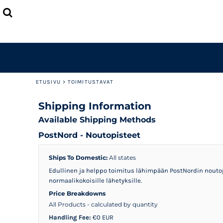
ETUSIVU
TUOTTEET
LISÄTIETOJA
OTA YHTEYTTÄ
LOGIN
REGISTER
ETUSIVU
>
TOIMITUSTAVAT
CART: 0 ITEM
Shipping Information
Available Shipping Methods
PostNord - Noutopisteet
Ships To Domestic:
All states
Edullinen ja helppo toimitus lähimpään PostNordin noutopi
normaalikokoisille lähetyksille.
Price Breakdowns
All Products
- calculated by quantity
Handling Fee:
€0 EUR