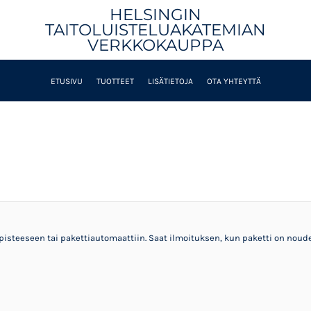
HELSINGIN
TAITOLUISTELUAKATEMIAN
VERKKOKAUPPA
ETUSIVU
TUOTTEET
LISÄTIETOJA
OTA YHTEYTTÄ
steeseen tai pakettiautomaattiin. Saat ilmoituksen, kun paketti on noudet