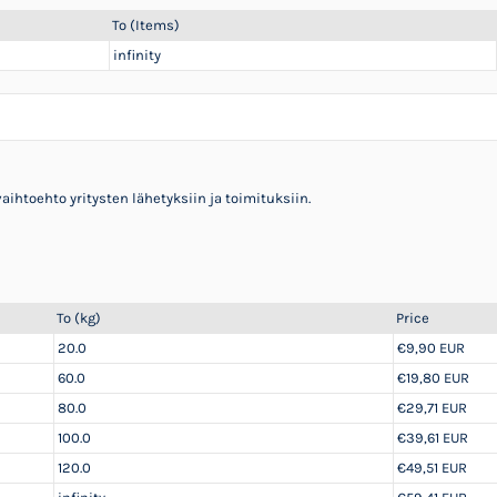
To (Items)
infinity
aihtoehto yritysten lähetyksiin ja toimituksiin.
To (kg)
Price
20.0
€9,90 EUR
60.0
€19,80 EUR
80.0
€29,71 EUR
100.0
€39,61 EUR
120.0
€49,51 EUR