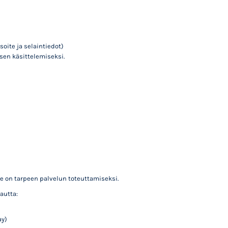
soite ja selaintiedot)
sen käsittelemiseksi.
se on tarpeen palvelun toteuttamiseksi.
autta:
ay)