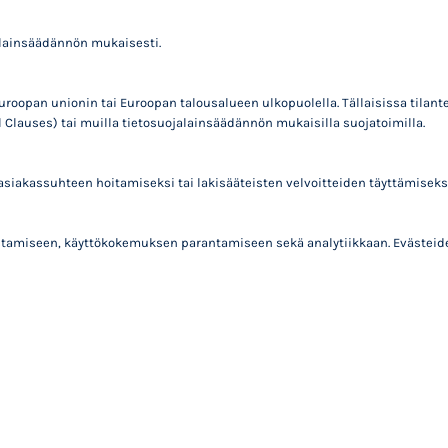
jalainsäädännön mukaisesti.
Euroopan unionin tai Euroopan talousalueen ulkopuolella. Tällaisissa til
Clauses) tai muilla tietosuojalainsäädännön mukaisilla suojatoimilla.
asiakassuhteen hoitamiseksi tai lakisääteisten velvoitteiden täyttämiseksi
tamiseen, käyttökokemuksen parantamiseen sekä analytiikkaan. Evästeiden 