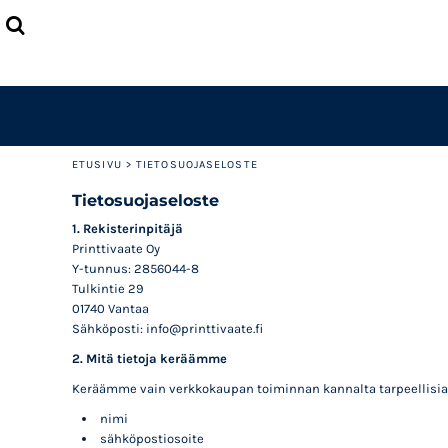
ETUSIVU
TUOTTEET
LISÄTIETOJA
OTA YHTEYTTÄ
LOGIN
REGISTER
ETUSIVU
>
TIETOSUOJASELOSTE
CART: 0 ITEM
Tietosuojaseloste
1. Rekisterinpitäjä
Printtivaate Oy
Y-tunnus: 2856044-8
Tulkintie 29
01740 Vantaa
Sähköposti: info@printtivaate.fi
2. Mitä tietoja keräämme
Keräämme vain verkkokaupan toiminnan kannalta tarpeellisia t
nimi
sähköpostiosoite