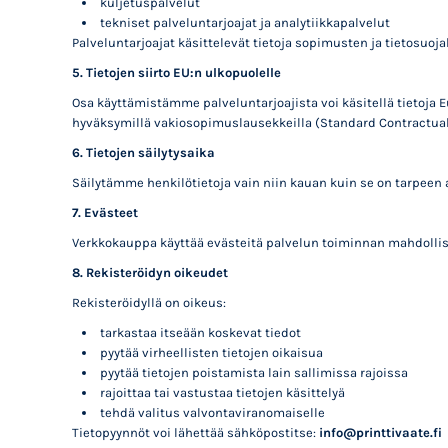
kuljetuspalvelut
tekniset palveluntarjoajat ja analytiikkapalvelut
Palveluntarjoajat käsittelevät tietoja sopimusten ja tietosuo
5. Tietojen siirto EU:n ulkopuolelle
Osa käyttämistämme palveluntarjoajista voi käsitellä tietoja 
hyväksymillä vakiosopimuslausekkeilla (Standard Contractual 
6. Tietojen säilytysaika
Säilytämme henkilötietoja vain niin kauan kuin se on tarpeen 
7. Evästeet
Verkkokauppa käyttää evästeitä palvelun toiminnan mahdollis
8. Rekisteröidyn oikeudet
Rekisteröidyllä on oikeus:
tarkastaa itseään koskevat tiedot
pyytää virheellisten tietojen oikaisua
pyytää tietojen poistamista lain sallimissa rajoissa
rajoittaa tai vastustaa tietojen käsittelyä
tehdä valitus valvontaviranomaiselle
Tietopyynnöt voi lähettää sähköpostitse:
info@printtivaate.fi