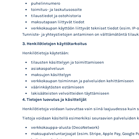
puhelinnumero
toimitus- ja laskutusosoite
tilaustiedot ja ostohistoria
maksutapaan liittyvät tiedot
verkkokaupan käyttöön liittyvät tekniset tiedot (esim. IP-o
Tunniste- ja yhteystietojen antaminen on välttämätöntä tilauk
3. Henkilötietojen käyttötarkoitus
Henkilötietoja käytetään:
tilausten käsittelyyn ja toimittamiseen
asiakaspalveluun
maksujen käsittelyyn
verkkokaupan toiminnan ja palveluiden kehittämiseen
väärinkäytösten estämiseen
lakisääteisten velvoitteiden täyttämiseen
4. Tietojen luovutus ja käsittelijät
Henkilötietoja voidaan luovuttaa vain siinä laajuudessa kuin 
Tietoja voidaan käsitellä esimerkiksi seuraavien palveluiden k
verkkokauppa-alusta (DecoNetwork)
maksupalveluntarjoajat (esim. Stripe, Apple Pay, Google P