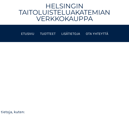
HELSINGIN
TAITOLUISTELUAKATEMIAN
VERKKOKAUPPA
ETUSIVU
TUOTTEET
LISÄTIETOJA
OTA YHTEYTTÄ
ietoja, kuten: