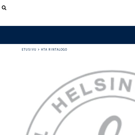
ETUSIVU
TUOTTEET
LISÄTIETOJA
OTA YHTEYTTÄ
LOGIN
REGISTER
ETUSIVU
>
HTA RINTALOGO
CART: 0 ITEM