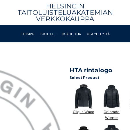
HELSINGIN
TAITOLUISTELUAKATEMIAN
VERKKOKAUPPA
ETUSIVU
TUOTTEET
LISÄTIETOJA
OTA YHTEYTTÄ
HTA rintalogo
Select Product
Clique Waco
Colorado
Women