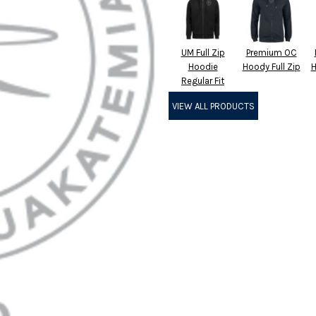
UM Full Zip
Premium OC
Hoodie
Hoody Full Zip
H
Regular Fit
VIEW ALL PRODUCTS