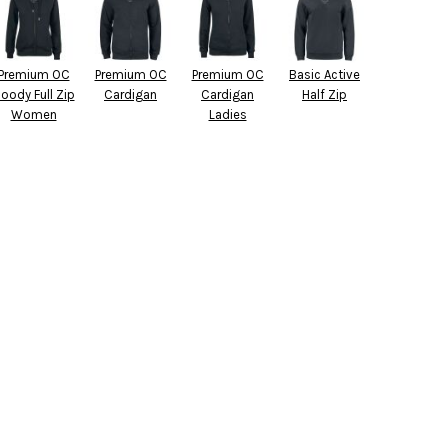
Premium OC
Premium OC
Premium OC
Basic Active
oody Full Zip
Cardigan
Cardigan
Half Zip
Women
Ladies